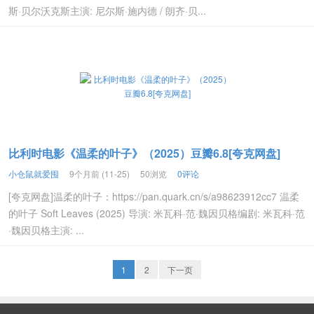
斯·贝尔沃克斯主演: 尼尔斯·施内德 / 朗齐·贝...
比利时电影《温柔的叶子》（2025）豆瓣6.8[夸克网盘]
小仓鼠就爱囤
9个月前 (11-25)
50浏览
0评论
[夸克网盘]温柔的叶子：https://pan.quark.cn/s/a98623912cc7 温柔
的叶子 Soft Leaves (2025) 导演: 米瓦科·范·魏因贝格编剧: 米瓦科·范
·魏因贝格主演: ...
1
2
下一页