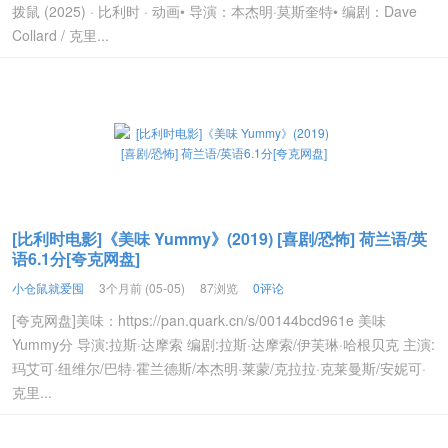
拨鼠 (2025) · 比利时 · 动画• 导演：本杰明·莫斯奎特• 编剧：Dave
Collard / 克里...
[比利时电影]《美味 Yummy》(2019) [喜剧/恐怖] 荷兰语/英
语6.1分[夸克网盘]
小仓鼠就爱囤
3个月前 (05-05)
87浏览
0评论
[夸克网盘]美味：https://pan.quark.cn/s/00144bcd961e 美味
Yummy分 导演:拉斯·达摩索 编剧:拉斯·达摩索/伊芙琳·哈根贝克 主演:
玛艾可·纽维尔/巴特·霍兰德斯/本杰明·莱蒙/克拉拉·克莱曼斯/安妮可·
克里...