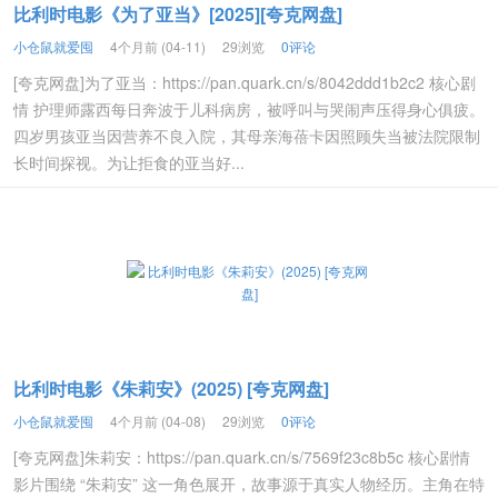
比利时电影《为了亚当》[2025][夸克网盘]
小仓鼠就爱囤
4个月前 (04-11)
29浏览
0评论
[夸克网盘]为了亚当：https://pan.quark.cn/s/8042ddd1b2c2 核心剧
情 护理师露西每日奔波于儿科病房，被呼叫与哭闹声压得身心俱疲。
四岁男孩亚当因营养不良入院，其母亲海蓓卡因照顾失当被法院限制
长时间探视。为让拒食的亚当好...
比利时电影《朱莉安》(2025) [夸克网盘]
小仓鼠就爱囤
4个月前 (04-08)
29浏览
0评论
[夸克网盘]朱莉安：https://pan.quark.cn/s/7569f23c8b5c 核心剧情
影片围绕 “朱莉安” 这一角色展开，故事源于真实人物经历。主角在特