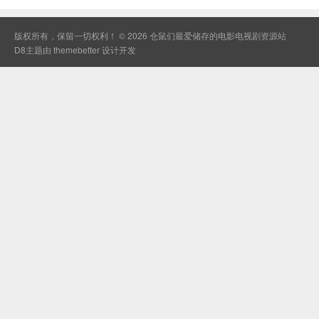
版权所有，保留一切权利！ © 2026
仓鼠们最爱储存的电影电视剧资源站
D8主题由
themebetter
设计开发