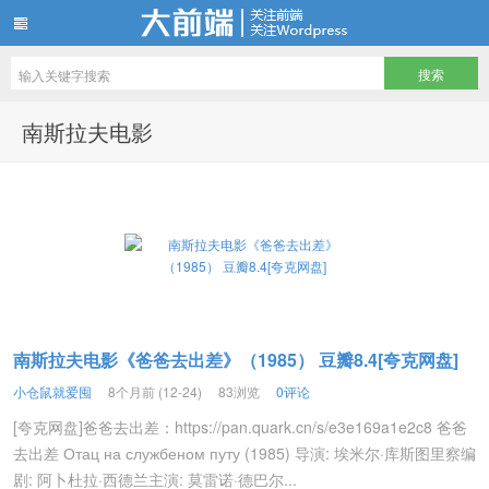
仓鼠们最爱储存的电影电视剧资源站
南斯拉夫电影
南斯拉夫电影《爸爸去出差》（1985） 豆瓣8.4[夸克网盘]
小仓鼠就爱囤
8个月前 (12-24)
83浏览
0评论
[夸克网盘]爸爸去出差：https://pan.quark.cn/s/e3e169a1e2c8 爸爸
去出差 Отац на службеном путу (1985) 导演: 埃米尔·库斯图里察编
剧: 阿卜杜拉·西德兰主演: 莫雷诺·德巴尔...