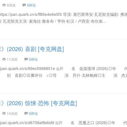
9浏览
0评论
://pan.quark.cn/s/ff85e4e6e5f3 导演: 塞巴斯蒂安·瓦尼契克编剧: 弗
安·瓦尼契克主演: 索海拉·雅各布 / 亨特·杜汉 / 卢西安·布坎南...
2026) 喜剧 [夸克网盘]
11浏览
0评论
/pan.quark.cn/s/89ec5998851e ◎片 名 低弧慢球 (2026)◎年
类 别 喜剧◎豆瓣评分 >◎导 演 乔什·戈林鲍姆◎主 演 杰克
2026) 惊悚·恐怖 [夸克网盘]
14浏览
0评论
/pan.quark.cn/s/d6758af8ebd9 ◎片 名 恶魔之口 (2026)◎年