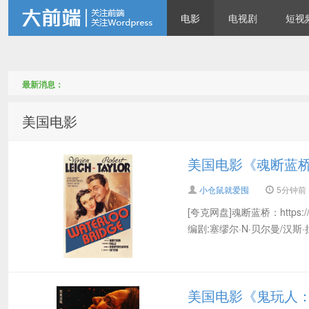
电影
电视剧
短视
仓鼠们最爱储存的电影电视
最新消息：
美国电影
美国电影《魂断蓝桥》(
小仓鼠就爱囤
5分钟前
[夸克网盘]魂断蓝桥：https://p
剧资源站
编剧:塞缪尔·N·贝尔曼/汉斯·拉
美国电影《鬼玩人：炼狱》