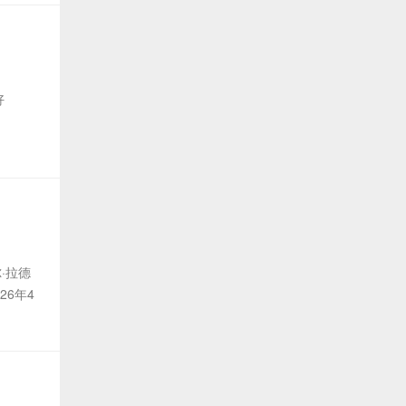
好
尔·拉德
26年4