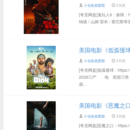
小仓鼠就爱囤
2天前
[夸克网盘]鬼玩人6：炼狱：https
纳德 / 山姆·雷米 / 塞巴斯蒂
美国电影《低弧慢球》(
小仓鼠就爱囤
3天前
[夸克网盘]低弧慢球：https:/
2026◎产 地 美国◎
逊...
美国电影《恶魔之口》(
小仓鼠就爱囤
3天前
[夸克网盘]恶魔之口：https:/