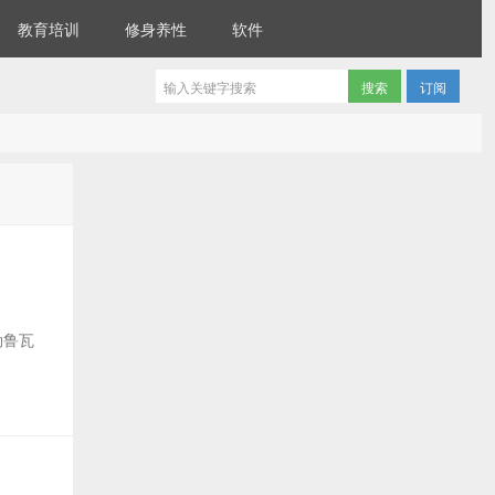
教育培训
修身养性
软件
订阅
·勒鲁瓦