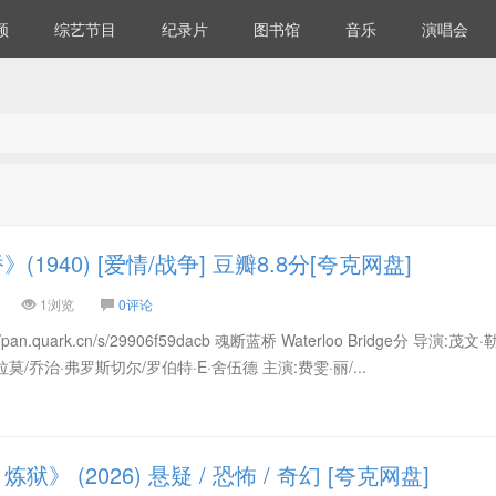
频
综艺节目
纪录片
图书馆
音乐
演唱会
1940) [爱情/战争] 豆瓣8.8分[夸克网盘]
1浏览
0评论
an.quark.cn/s/29906f59dacb 魂断蓝桥 Waterloo Bridge分 导演:茂文
莫/乔治·弗罗斯切尔/罗伯特·E·舍伍德 主演:费雯·丽/...
 (2026) 悬疑 / 恐怖 / 奇幻 [夸克网盘]