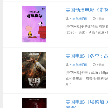
美国动漫电影《史努比特
小仓鼠就爱囤
4天前
[夸克网盘]史努比特辑 有家真好：h
(2026) · 美国 · 动画 / 家庭• 主
美国电影《冬季：战场》
小仓鼠就爱囤
6天前
[夸克网盘]冬季：战场：https:
克利夫主演：布鲁斯·威利斯类
月7...
美国电影《埃德加·爱
网盘]