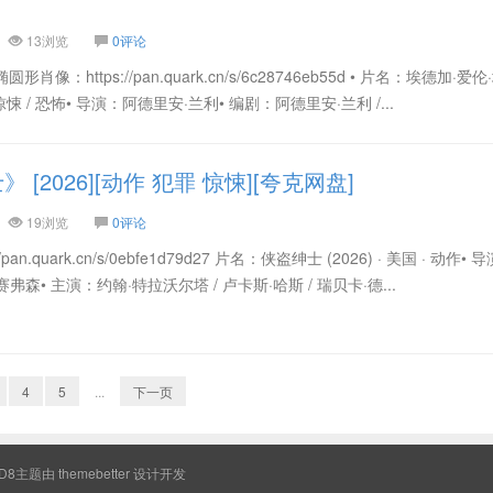
13浏览
0评论
像：https://pan.quark.cn/s/6c28746eb55d • 片名：埃德加·爱
· 惊悚 / 恐怖• 导演：阿德里安·兰利• 编剧：阿德里安·兰利 /...
[2026][动作 犯罪 惊悚][夸克网盘]
19浏览
0评论
an.quark.cn/s/0ebfe1d79d27 片名：侠盗绅士 (2026) · 美国 · 动作•
弗森• 主演：约翰·特拉沃尔塔 / 卢卡斯·哈斯 / 瑞贝卡·德...
4
5
...
下一页
8主题由
themebetter
设计开发