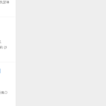
凯瑟琳
 代
莉·沙
]
 代
斯佩◎