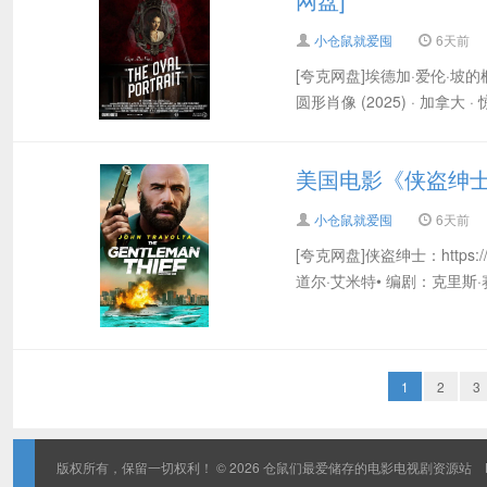
小仓鼠就爱囤
6天前
[夸克网盘]埃德加·爱伦·坡的椭圆形肖
圆形肖像 (2025) · 加拿大 
美国电影《侠盗绅士》 
小仓鼠就爱囤
6天前
[夸克网盘]侠盗绅士：https://p
道尔·艾米特• 编剧：克里斯·赛
1
2
3
版权所有，保留一切权利！ © 2026
仓鼠们最爱储存的电影电视剧资源站
D