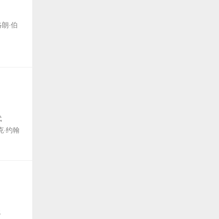
洛朗·伯
 代
·约翰
 代