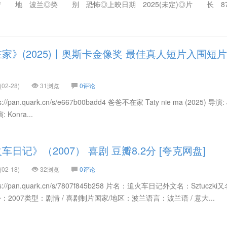
◎产 地 波兰◎类 别 恐怖◎上映日期 2025(未定)◎片 长 87分
家》(2025)丨奥斯卡金像奖 最佳真人短片入围短片
02-28)
31浏览
0评论
an.quark.cn/s/e667b00badd4 爸爸不在家 Taty nie ma (2025) 导演: 
 Konra...
日记》（2007） 喜剧 豆瓣8.2分 [夸克网盘]
02-18)
32浏览
0评论
/pan.quark.cn/s/7807f845b258 片名：追火车日记外文名：Sztuczk
份：2007类型：剧情 / 喜剧制片国家/地区：波兰语言：波兰语 / 意大...