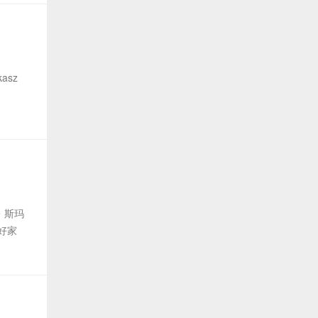
kasz
赫・斯玛
好家