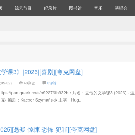
频
综艺节目
纪录片
图书馆
音乐
演唱会
3》[2026][喜剧][夸克网盘]
05-02)
43浏览
0评论
//pan.quark.cn/s/b92276fb932b • 片名：去他的文学课3 (2026) · 波
 编剧：Kacper Szymański• 主演：Hug...
25][悬疑 惊悚 恐怖 犯罪][夸克网盘]