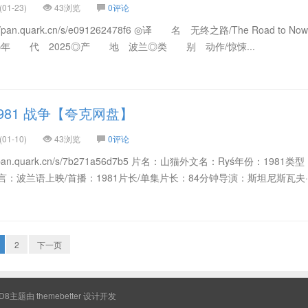
01-23)
43浏览
0评论
an.quark.cn/s/e091262478f6 ◎译 名 无终之路/The Road to Now
kad◎年 代 2025◎产 地 波兰◎类 别 动作/惊悚...
981 战争【夸克网盘】
01-10)
43浏览
0评论
an.quark.cn/s/7b271a56d7b5 片名：山猫外文名：Ryś年份：1981类型
：波兰语上映/首播：1981片长/单集片长：84分钟导演：斯坦尼斯瓦夫
2
下一页
8主题由
themebetter
设计开发