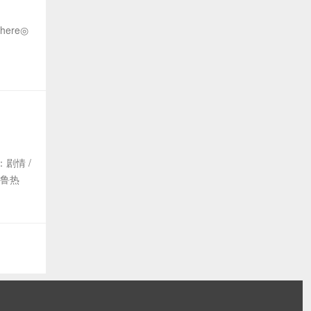
here◎
：剧情 /
·鲁热