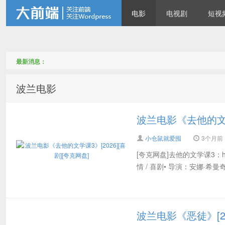
电影
电视剧
短视
仓鼠们最爱储存的电影电视
最新消息：
波兰电影
波兰电影《去他的文学课
小仓鼠就爱囤
3个月前 (
[夸克网盘]去他的文学课3：https:
剧资源站
情 / 喜剧• 导演：安娜·希曼奇克•
波兰电影《恶徒》[20