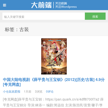
仓鼠们最爱储存的电影电视剧资源站
标签：古装
中国大陆电视剧《薛平贵与王宝钏》(2012)[历史/古装] 4.9分
[夸克网盘]
小仓鼠就爱囤
1天前
3浏览
0评论
[夸克网盘]薛平贵与王宝钏：https://pan.quark.cn/s/4dff8700f7a2 薛
平贵与王宝钏分 导演:林添一 编剧:简远信 主演:陈浩民/宣萱/馨子/李