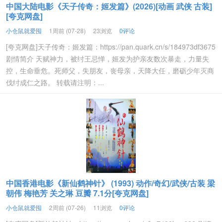
中国大陆电影《天子传奇：姬发篇》(2026)[动画 武侠 古装]
[夸克网盘]
小仓鼠就爱囤
1周前 (07-28)
23浏览
0评论
[夸克网盘]天子传奇：姬发篇：https://pan.quark.cn/s/184973df3675
剧情简介 天赋神力，被纣王忌惮，姬发为护亲友数次暴走，力量失
控，生命垂危。死师父，失朋友，丧母亲，天降大任，磨砺少年灭商
伐纣成仁之路。 转载请注明：...
中国香港电影《新仙鹤神针》 (1993) 动作/奇幻/武侠/古装 梁
朝伟 梅艳芳 关之琳 豆瓣 7.1分[夸克网盘]
小仓鼠就爱囤
2周前 (07-26)
11浏览
0评论