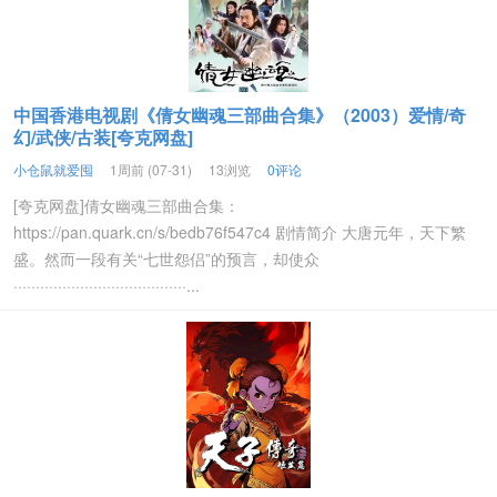
中国香港电视剧《倩女幽魂三部曲合集》（2003）爱情/奇
幻/武侠/古装[夸克网盘]
小仓鼠就爱囤
1周前 (07-31)
13浏览
0评论
[夸克网盘]倩女幽魂三部曲合集：
https://pan.quark.cn/s/bedb76f547c4 剧情简介 大唐元年，天下繁
盛。然而一段有关“七世怨侣”的预言，却使众
·······································...