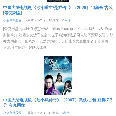
中国大陆电视剧《冰湖重生/楚乔传2》（2026）40集全 古装
[夸克网盘]
小仓鼠就爱囤
2周前 (07-24)
14浏览
0评论
[夸克网盘]冰湖重生/楚乔传2：https://pan.quark.cn/s/146de431f9ba
剧情简介 奴籍少女楚乔被燕北世子燕洵所救后两人结下深厚友谊，楚
乔力助燕洵，但燕洵却以楚乔为饵，设伏诛杀大夏世家公子诸葛玥，
诸葛玥与楚乔一起跌入冰湖...
中国大陆电视剧《陆小凤传奇》（2007）武侠/古装 豆瓣 7.7
分[夸克网盘]
小仓鼠就爱囤
2周前 (07-22)
12浏览
0评论