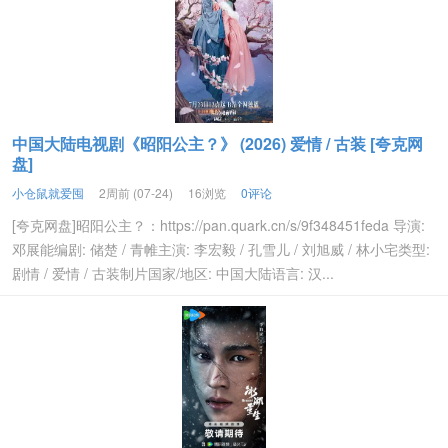
中国大陆电视剧《昭阳公主？》 (2026) 爱情 / 古装 [夸克网
盘]
小仓鼠就爱囤
2周前 (07-24)
16浏览
0评论
[夸克网盘]昭阳公主？：https://pan.quark.cn/s/9f348451feda 导演:
邓展能编剧: 储楚 / 青帷主演: 李宏毅 / 孔雪儿 / 刘旭威 / 林小宅类型:
剧情 / 爱情 / 古装制片国家/地区: 中国大陆语言: 汉...