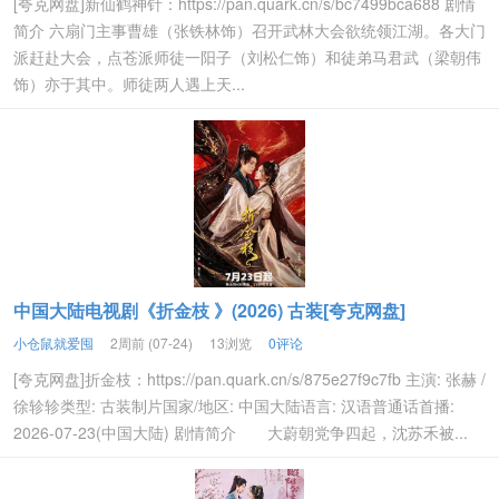
[夸克网盘]新仙鹤神针：https://pan.quark.cn/s/bc7499bca688 剧情
简介 六扇门主事曹雄（张铁林饰）召开武林大会欲统领江湖。各大门
派赶赴大会，点苍派师徒一阳子（刘松仁饰）和徒弟马君武（梁朝伟
饰）亦于其中。师徒两人遇上天...
中国大陆电视剧《折金枝 》(2026) 古装[夸克网盘]
小仓鼠就爱囤
2周前 (07-24)
13浏览
0评论
[夸克网盘]折金枝：https://pan.quark.cn/s/875e27f9c7fb 主演: 张赫 /
徐轸轸类型: 古装制片国家/地区: 中国大陆语言: 汉语普通话首播:
2026-07-23(中国大陆) 剧情简介 大蔚朝党争四起，沈苏禾被...