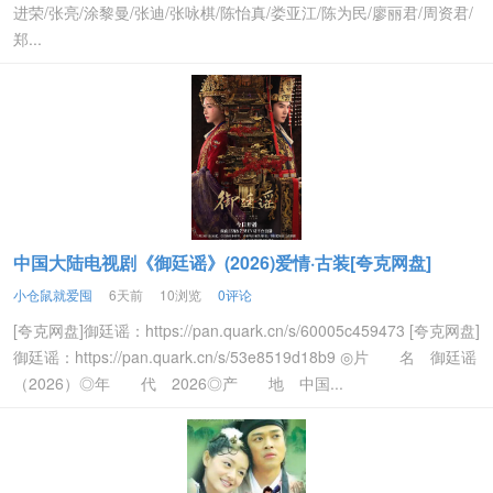
进荣/张亮/涂黎曼/张迪/张咏棋/陈怡真/娄亚江/陈为民/廖丽君/周资君/
郑...
中国大陆电视剧《御廷谣》(2026)爱情·古装[夸克网盘]
小仓鼠就爱囤
6天前
10浏览
0评论
[夸克网盘]御廷谣：https://pan.quark.cn/s/60005c459473 [夸克网盘]
御廷谣：https://pan.quark.cn/s/53e8519d18b9 ◎片 名 御廷谣
（2026）◎年 代 2026◎产 地 中国...