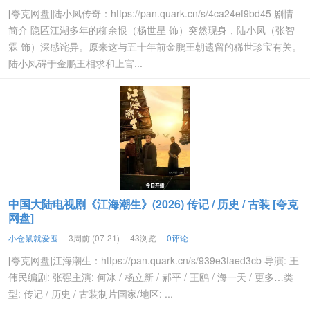
[夸克网盘]陆小凤传奇：https://pan.quark.cn/s/4ca24ef9bd45 剧情
简介 隐匿江湖多年的柳余恨（杨世星 饰）突然现身，陆小凤（张智
霖 饰）深感诧异。原来这与五十年前金鹏王朝遗留的稀世珍宝有关。
陆小凤碍于金鹏王相求和上官...
中国大陆电视剧《江海潮生》(2026) 传记 / 历史 / 古装 [夸克
网盘]
小仓鼠就爱囤
3周前 (07-21)
43浏览
0评论
[夸克网盘]江海潮生：https://pan.quark.cn/s/939e3faed3cb 导演: 王
伟民编剧: 张强主演: 何冰 / 杨立新 / 郝平 / 王鸥 / 海一天 / 更多…类
型: 传记 / 历史 / 古装制片国家/地区: ...