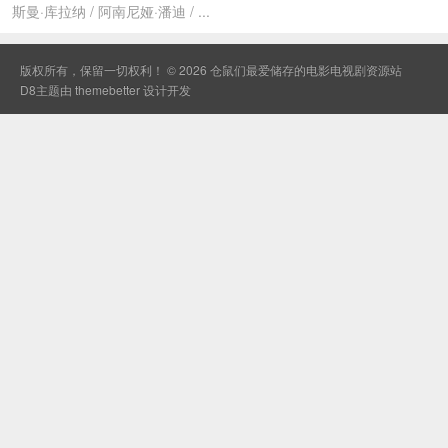
斯曼·库拉纳 / 阿南尼娅·潘迪 / ...
版权所有，保留一切权利！ © 2026
仓鼠们最爱储存的电影电视剧资源站
D8主题由
themebetter
设计开发