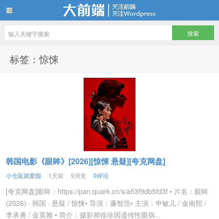
仓鼠们最爱储存的电影电视剧资源站
标签：惊悚
韩国电影《眼眸》[2026][惊悚 悬疑][夸克网盘]
小仓鼠就爱囤
1天前
9浏览
0评论
[夸克网盘]眼眸：https://pan.quark.cn/s/a53f9db5fd3f • 片名：眼眸
(2026) · 韩国 · 悬疑 / 惊悚• 导演：廉智浩• 主演：申敏儿 / 金南熙 /
李承勇 / 金英雅 • 简介：摄影师徐珍因遗传性眼病...