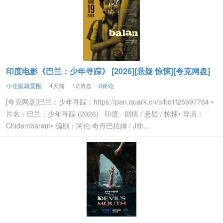
印度电影《巴兰：少年寻踪》 [2026][悬疑 惊悚][夸克网盘]
小仓鼠就爱囤
4天前
12浏览
0评论
[夸克网盘]巴兰：少年寻踪：https://pan.quark.cn/s/bc1f25597764 •
片名：巴兰：少年寻踪 (2026) · 印度 · 剧情 / 悬疑 / 惊悚• 导演：
Chidambaram• 编剧：阿伦·奇丹巴拉姆 / Jith...