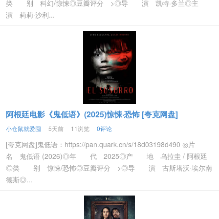
类 别 科幻/惊悚◎豆瓣评分 >◎导 演 凯特·多兰◎主
演 莉莉·沙利...
阿根廷电影《鬼低语》(2025)惊悚·恐怖 [夸克网盘]
小仓鼠就爱囤
5天前
11浏览
0评论
[夸克网盘]鬼低语：https://pan.quark.cn/s/18d03198d490 ◎片
名 鬼低语 (2026)◎年 代 2025◎产 地 乌拉圭 / 阿根廷
◎类 别 惊悚/恐怖◎豆瓣评分 >◎导 演 古斯塔沃·埃尔南
德斯◎...