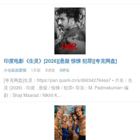
印度电影《生灵》[2026][悬疑 惊悚 犯罪][夸克网盘]
小仓鼠就爱囤
1天前
9浏览
0评论
[夸克网盘]生灵：https://pan.quark.cn/s/d66342764ea7 • 片名：生
灵 (2026) · 印度 · 悬疑 / 惊悚 / 犯罪• 导演：M. Padmakumar• 编
剧：Shaji Maarad / Nikhil K...