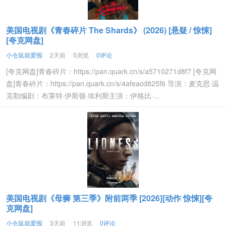
美国电视剧《青春碎片 The Shards》 (2026) [悬疑 / 惊悚]
[夸克网盘]
小仓鼠就爱囤
2天前
5浏览
0评论
[夸克网盘]青春碎片：https://pan.quark.cn/s/a5710271d8f7 [夸克网
盘]青春碎片：https://pan.quark.cn/s/4afeacd825f6 导演：麦克思·温
克勒编剧：布莱特·伊斯顿·埃利斯主演：伊格比·...
美国电视剧《母狮 第三季》附前两季 [2026][动作 惊悚][夸
克网盘]
小仓鼠就爱囤
3天前
11浏览
0评论