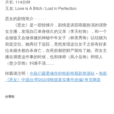
片长: 114分钟
又名: Love is A Bitch / Lost in Perfection
恶女的剧情简介 · · · · · ·
《恶女》是一部惊悚片，剧情是讲邵雨薇扮演的强势
女主播，发现自己单身很久的父亲（李天柱饰），和一个
会做饭又会做保健的神秘中年女子（林美秀饰）以结婚为
前提交往。她再往下追踪，竟然发现这位女子之前有好多
位未婚夫都自杀身亡，在死前都把财产留给了她。而女主
播在调查这件事的时候，也和律师（凤小岳饰）和情人
（曾少宗饰）纠缠不清……
转载请注明：
仓鼠们最爱储存的电影电视剧资源站
»
电影
《恶女》中国台湾[2023][根据真实事件改编] 夸克网盘
分享到